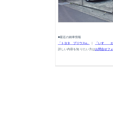
■最近の納車情報
「トヨタ プリウスα」
｜
「いすゞ エ
詳しい内容を知 りたい方は
お問合せフ