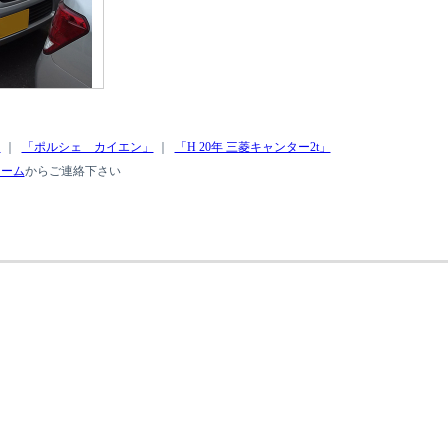
」
｜
「ポルシェ カイエン」
｜
「H 20年 三菱キャンター2t」
ォーム
からご連絡下さい