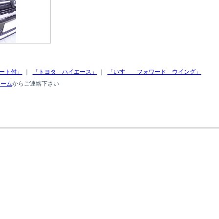
ート付」
｜
「トヨタ ハイエース」
｜
「いすゞ フォワード ウイング」
ォーム
からご連絡下さい